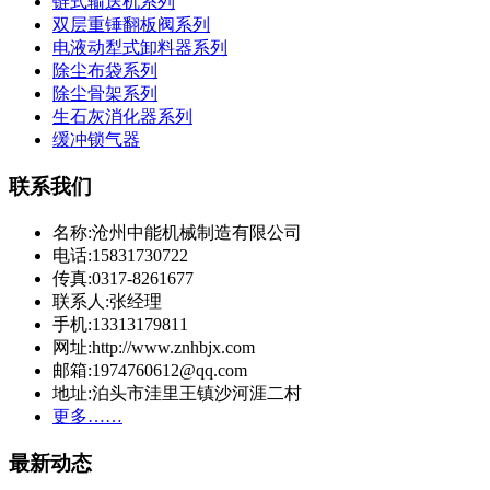
链式输送机系列
双层重锤翻板阀系列
电液动犁式卸料器系列
除尘布袋系列
除尘骨架系列
生石灰消化器系列
缓冲锁气器
联系我们
名称:沧州中能机械制造有限公司
电话:15831730722
传真:0317-8261677
联系人:张经理
手机:13313179811
网址:http://www.znhbjx.com
邮箱:1974760612@qq.com
地址:泊头市洼里王镇沙河涯二村
更多……
最新动态