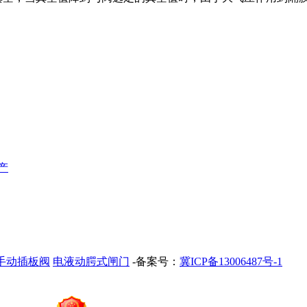
产
手动插板阀
电液动腭式闸门
-备案号：
冀ICP备13006487号-1