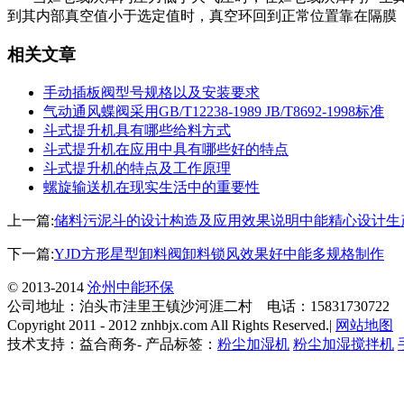
到其内部真空值小于选定值时，真空环回到正常位置靠在隔膜
相关文章
手动插板阀型号规格以及安装要求
气动通风蝶阀采用GB/T12238-1989 JB/T8692-1998标准
斗式提升机具有哪些给料方式
斗式提升机在应用中具有哪些好的特点
斗式提升机的特点及工作原理
螺旋输送机在现实生活中的重要性
上一篇:
储料污泥斗的设计构造及应用效果说明中能精心设计生
下一篇:
YJD方形星型卸料阀卸料锁风效果好中能多规格制作
© 2013-2014
沧州中能环保
公司地址：泊头市洼里王镇沙河涯二村 电话：15831730722
Copyright 2011 - 2012 znhbjx.com All Rights Reserved.|
网站地图
技术支持：益合商务- 产品标签：
粉尘加湿机
粉尘加湿搅拌机