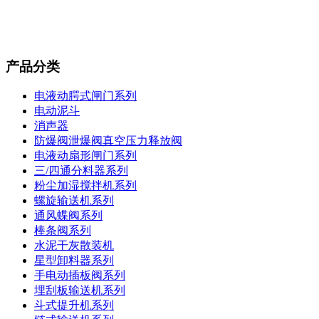
产品分类
电液动腭式闸门系列
电动泥斗
消声器
防爆阀泄爆阀真空压力释放阀
电液动扇形闸门系列
三/四通分料器系列
粉尘加湿搅拌机系列
螺旋输送机系列
通风蝶阀系列
棒条阀系列
水泥干灰散装机
星型卸料器系列
手电动插板阀系列
埋刮板输送机系列
斗式提升机系列