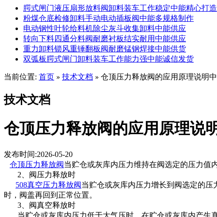
腭式闸门液压扇形放料阀卸料装车工作稳定中能精心打造
粉煤仓底检修卸料手动电动插板阀中能多规格制作
电动钢性叶轮给料机除尘灰斗收集卸料中能供应
转向下料四通分料阀耐磨衬板结实耐用中能供应
重力卸料锁风重锤翻板阀耐磨锰钢焊接中能供货
双弧板腭式闸门卸料装车工作能力强中能诚信发货
当前位置:
首页
技术文档
仓顶压力释放阀的应用原理说明中
»
»
技术文档
仓顶压力释放阀的应用原理说
发布时间:2026-05-20
仓顶压力释放阀
当贮仓或灰库内压力维持在阀选定的压力值
2、阀压力释放时
508真空压力释放阀
当贮仓或灰库内压力增长到阀选定的压
时，阀盖再回到正常位置。
3、阀真空释放时
当贮仓或灰库内压力低于大气压时，在贮仓或灰库内产生真