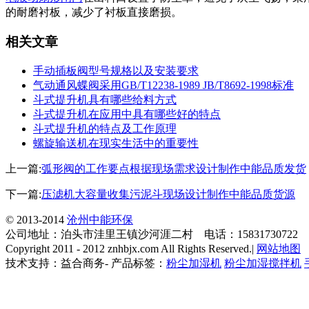
的耐磨衬板，减少了衬板直接磨损。
相关文章
手动插板阀型号规格以及安装要求
气动通风蝶阀采用GB/T12238-1989 JB/T8692-1998标准
斗式提升机具有哪些给料方式
斗式提升机在应用中具有哪些好的特点
斗式提升机的特点及工作原理
螺旋输送机在现实生活中的重要性
上一篇:
弧形阀的工作要点根据现场需求设计制作中能品质发货
下一篇:
压滤机大容量收集污泥斗现场设计制作中能品质货源
© 2013-2014
沧州中能环保
公司地址：泊头市洼里王镇沙河涯二村 电话：15831730722
Copyright 2011 - 2012 znhbjx.com All Rights Reserved.|
网站地图
技术支持：益合商务- 产品标签：
粉尘加湿机
粉尘加湿搅拌机