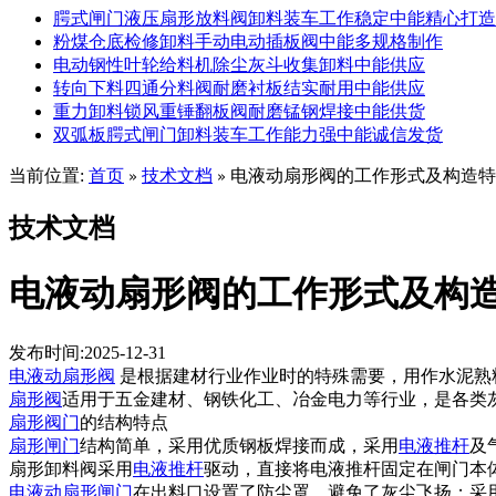
腭式闸门液压扇形放料阀卸料装车工作稳定中能精心打造
粉煤仓底检修卸料手动电动插板阀中能多规格制作
电动钢性叶轮给料机除尘灰斗收集卸料中能供应
转向下料四通分料阀耐磨衬板结实耐用中能供应
重力卸料锁风重锤翻板阀耐磨锰钢焊接中能供货
双弧板腭式闸门卸料装车工作能力强中能诚信发货
当前位置:
首页
技术文档
电液动扇形阀的工作形式及构造特
»
»
技术文档
电液动扇形阀的工作形式及构
发布时间:2025-12-31
电液动扇形阀
是根据建材行业作业时的特殊需要，用作水泥熟
扇形阀
适用于五金建材、钢铁化工、冶金电力等行业，是各类
扇形阀门
的结构特点
扇形闸门
结构简单，采用优质钢板焊接而成，采用
电液推杆
及
扇形卸料阀采用
电液推杆
驱动，直接将电液推杆固定在闸门本
电液动扇形闸门
在出料口设置了防尘罩，避免了灰尘飞扬；采