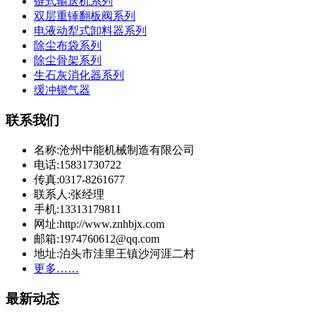
链式输送机系列
双层重锤翻板阀系列
电液动犁式卸料器系列
除尘布袋系列
除尘骨架系列
生石灰消化器系列
缓冲锁气器
联系我们
名称:沧州中能机械制造有限公司
电话:15831730722
传真:0317-8261677
联系人:张经理
手机:13313179811
网址:http://www.znhbjx.com
邮箱:1974760612@qq.com
地址:泊头市洼里王镇沙河涯二村
更多……
最新动态