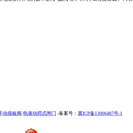
手动插板阀
电液动腭式闸门
-备案号：
冀ICP备13006487号-1