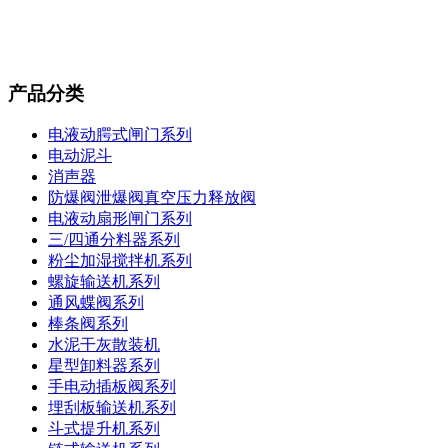
产品分类
电液动腭式闸门系列
电动泥斗
消声器
防爆阀泄爆阀真空压力释放阀
电液动扇形闸门系列
三/四通分料器系列
粉尘加湿搅拌机系列
螺旋输送机系列
通风蝶阀系列
棒条阀系列
水泥干灰散装机
星型卸料器系列
手电动插板阀系列
埋刮板输送机系列
斗式提升机系列