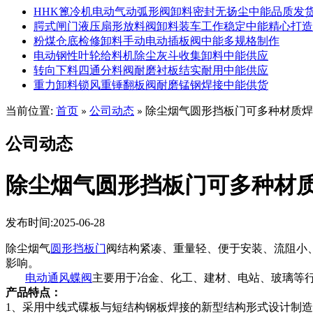
HHK篦冷机电动气动弧形阀卸料密封无扬尘中能品质发
腭式闸门液压扇形放料阀卸料装车工作稳定中能精心打造
粉煤仓底检修卸料手动电动插板阀中能多规格制作
电动钢性叶轮给料机除尘灰斗收集卸料中能供应
转向下料四通分料阀耐磨衬板结实耐用中能供应
重力卸料锁风重锤翻板阀耐磨锰钢焊接中能供货
当前位置:
首页
公司动态
除尘烟气圆形挡板门可多种材质焊
»
»
公司动态
除尘烟气圆形挡板门可多种材
发布时间:2025-06-28
除尘烟气
圆形挡板门
阀
结构紧凑、重量轻、便于安装、流阻小
影响。
电动通风蝶阀
主要用于冶金、化工、建材、电站、玻璃等
产品特点：
1、采用中线式碟板与短结构钢板焊接的新型结构形式设计制造