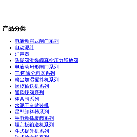
产品分类
电液动腭式闸门系列
电动泥斗
消声器
防爆阀泄爆阀真空压力释放阀
电液动扇形闸门系列
三/四通分料器系列
粉尘加湿搅拌机系列
螺旋输送机系列
通风蝶阀系列
棒条阀系列
水泥干灰散装机
星型卸料器系列
手电动插板阀系列
埋刮板输送机系列
斗式提升机系列