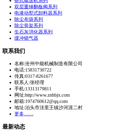
链式输送机系列
双层重锤翻板阀系列
电液动犁式卸料器系列
除尘布袋系列
除尘骨架系列
生石灰消化器系列
缓冲锁气器
联系我们
名称:沧州中能机械制造有限公司
电话:15831730722
传真:0317-8261677
联系人:张经理
手机:13313179811
网址:http://www.znhbjx.com
邮箱:1974760612@qq.com
地址:泊头市洼里王镇沙河涯二村
更多……
最新动态