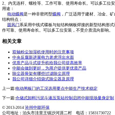
2、内无连杆、螺栓等、工作可靠、使用寿命长。可以多工位
用途：
电动蝶阀
是一种非密闭型
蝶阀
，广泛适用于建材、冶金、矿山
结构特点：
圆风门
系采用中线式碟板与短结构钢板焊接的新型结构形式
作可靠、使用寿命长。可以多工位安装，不受介质流向影响。
相关文章
双轴粉尘加湿机使用时的注意事项
中央反腐新进展电力老虎浮出水面
优质产品斗式提升机给我公司提高效率
中能会做到更好，为用户提供更优质产品
除尘器骨架有哪些过滤除尘原理
我公司详细介绍袋式除尘器及原理
上一篇:
电动闸板门的工况选用要点中能生产技术稳定
下一篇:
仓储式卸料污泥斗液压泵站控制启闭中能现场量身定制
© 2013-2014
沧州中能环保
公司地址：泊头市洼里王镇沙河涯二村 电话：15831730722