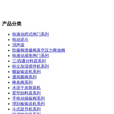
产品分类
电液动腭式闸门系列
电动泥斗
消声器
防爆阀泄爆阀真空压力释放阀
电液动扇形闸门系列
三/四通分料器系列
粉尘加湿搅拌机系列
螺旋输送机系列
通风蝶阀系列
棒条阀系列
水泥干灰散装机
星型卸料器系列
手电动插板阀系列
埋刮板输送机系列
斗式提升机系列