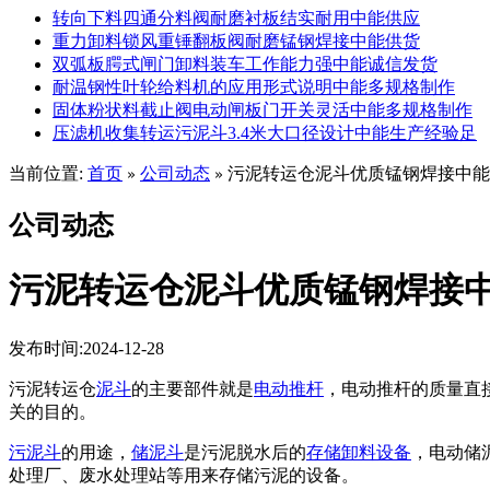
转向下料四通分料阀耐磨衬板结实耐用中能供应
重力卸料锁风重锤翻板阀耐磨锰钢焊接中能供货
双弧板腭式闸门卸料装车工作能力强中能诚信发货
耐温钢性叶轮给料机的应用形式说明中能多规格制作
固体粉状料截止阀电动闸板门开关灵活中能多规格制作
压滤机收集转运污泥斗3.4米大口径设计中能生产经验足
当前位置:
首页
公司动态
污泥转运仓泥斗优质锰钢焊接中能
»
»
公司动态
污泥转运仓泥斗优质锰钢焊接
发布时间:2024-12-28
污泥转运仓
泥斗
的主要部件就是
电动推杆
，电动推杆的质量直
关的目的。
污泥斗
的用途，
储泥斗
是污泥脱水后的
存储卸料设备
，电动储
处理厂、废水处理站等用来存储污泥的设备。