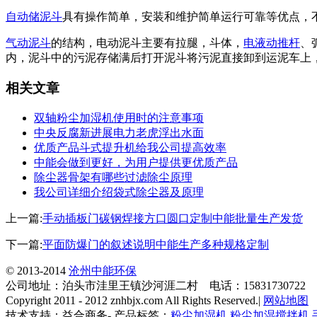
自动储泥斗
具有操作简单，安装和维护简单运行可靠等优点，
气动泥斗
的结构，电动泥斗主要有拉腿，斗体，
电液动推杆
、
内，泥斗中的污泥存储满后打开泥斗将污泥直接卸到运泥车上
相关文章
双轴粉尘加湿机使用时的注意事项
中央反腐新进展电力老虎浮出水面
优质产品斗式提升机给我公司提高效率
中能会做到更好，为用户提供更优质产品
除尘器骨架有哪些过滤除尘原理
我公司详细介绍袋式除尘器及原理
上一篇:
手动插板门碳钢焊接方口圆口定制中能批量生产发货
下一篇:
平面防爆门的叙述说明中能生产多种规格定制
© 2013-2014
沧州中能环保
公司地址：泊头市洼里王镇沙河涯二村 电话：15831730722
Copyright 2011 - 2012 znhbjx.com All Rights Reserved.|
网站地图
技术支持：益合商务- 产品标签：
粉尘加湿机
粉尘加湿搅拌机