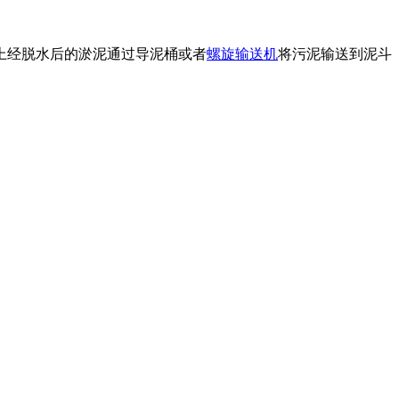
上经脱水后的淤泥通过导泥桶或者
螺旋输送机
将污泥输送到泥斗