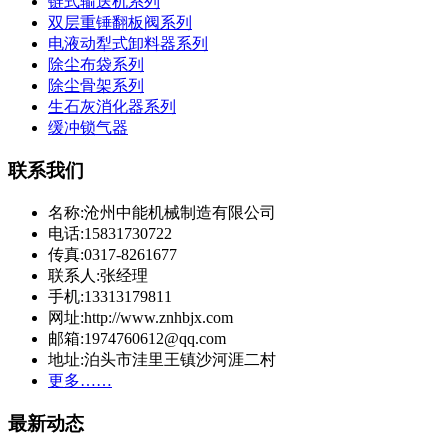
链式输送机系列
双层重锤翻板阀系列
电液动犁式卸料器系列
除尘布袋系列
除尘骨架系列
生石灰消化器系列
缓冲锁气器
联系我们
名称:沧州中能机械制造有限公司
电话:15831730722
传真:0317-8261677
联系人:张经理
手机:13313179811
网址:http://www.znhbjx.com
邮箱:1974760612@qq.com
地址:泊头市洼里王镇沙河涯二村
更多……
最新动态