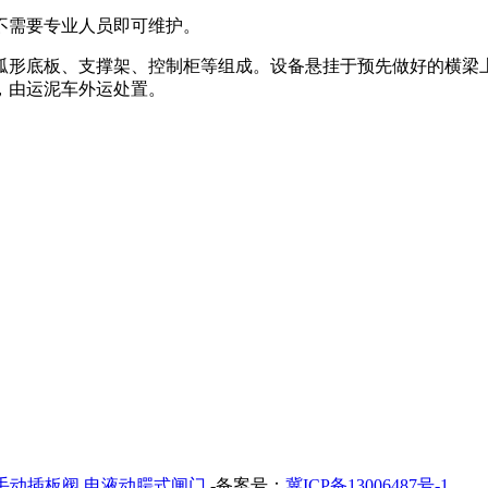
不需要专业人员即可维护。
弧形底板、支撑架、控制柜等组成。设备悬挂于预先做好的横梁
，由运泥车外运处置。
手动插板阀
电液动腭式闸门
-备案号：
冀ICP备13006487号-1