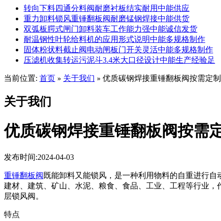
转向下料四通分料阀耐磨衬板结实耐用中能供应
重力卸料锁风重锤翻板阀耐磨锰钢焊接中能供货
双弧板腭式闸门卸料装车工作能力强中能诚信发货
耐温钢性叶轮给料机的应用形式说明中能多规格制作
固体粉状料截止阀电动闸板门开关灵活中能多规格制作
压滤机收集转运污泥斗3.4米大口径设计中能生产经验足
当前位置:
首页
关于我们
优质碳钢焊接重锤翻板阀按需定制
»
»
关于我们
优质碳钢焊接重锤翻板阀按需
发布时间:2024-04-03
重锤翻板阀
既能卸料又能锁风，是一种利用物料的自重进行自
建材、建筑、矿山、水泥、粮食、食品、工业、工程等行业，
层锁风阀。
特点