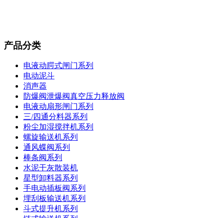
产品分类
电液动腭式闸门系列
电动泥斗
消声器
防爆阀泄爆阀真空压力释放阀
电液动扇形闸门系列
三/四通分料器系列
粉尘加湿搅拌机系列
螺旋输送机系列
通风蝶阀系列
棒条阀系列
水泥干灰散装机
星型卸料器系列
手电动插板阀系列
埋刮板输送机系列
斗式提升机系列