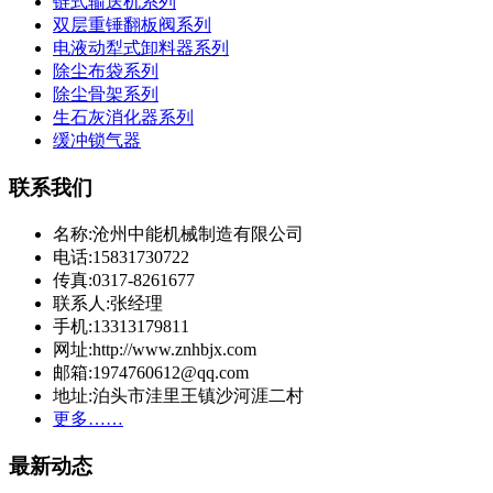
链式输送机系列
双层重锤翻板阀系列
电液动犁式卸料器系列
除尘布袋系列
除尘骨架系列
生石灰消化器系列
缓冲锁气器
联系我们
名称:沧州中能机械制造有限公司
电话:15831730722
传真:0317-8261677
联系人:张经理
手机:13313179811
网址:http://www.znhbjx.com
邮箱:1974760612@qq.com
地址:泊头市洼里王镇沙河涯二村
更多……
最新动态