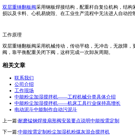
双层重锤翻板阀
采用钢板焊接结构，配重杆自复位机构，结构
损以及卡料、心机易烧毁、在工业生产流程中无法进人自动控
工作原理
双层重锤翻板阀采用机械传动，传动平稳，无冲击，无故障，
阀，靠平衡配重关闭下阀，这样完成一次卸灰周期。
相关文章
联系我们
公司介绍
工作现场
中能粉尘加湿搅拌机——工程机械分类具体介绍
中能粉尘加湿搅拌机——机床工具行业保持高增长
电动泥斗中能制作自动污泥斗
上一篇:
耐磨锰钢焊接扇形阀安装要点说明中能按需定制
下一篇:
中能按需定制粉尘加湿机粉煤灰混合搅拌机