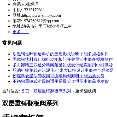
联系人:张经理
手机:13313179811
网址:http://www.znhbjx.com
邮箱:1974760612@qq.com
地址:泊头市洼里王镇沙河涯二村
更多……
常见问题
耐温钢性叶轮给料机的应用形式说明中能多规格制作
固体粉状料截止阀电动闸板门开关灵活中能多规格制作
多向卸料三四通分料阀耐磨衬板设计结实耐用中能供货
压滤机收集转运污泥斗3.4米大口径设计中能生产经验足
粉煤料仓星型卸灰阀可连续均匀卸料中能品质发货
不锈钢重锤式泄爆阀适用易爆管道泄压中能品质发货
当前位置:
首页
双层重锤翻板阀系列
重锤翻板阀
»
»
双层重锤翻板阀系列