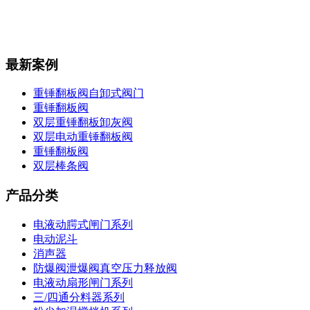
最新案例
重锤翻板阀自卸式阀门
重锤翻板阀
双层重锤翻板卸灰阀
双层电动重锤翻板阀
重锤翻板阀
双层棒条阀
产品分类
电液动腭式闸门系列
电动泥斗
消声器
防爆阀泄爆阀真空压力释放阀
电液动扇形闸门系列
三/四通分料器系列