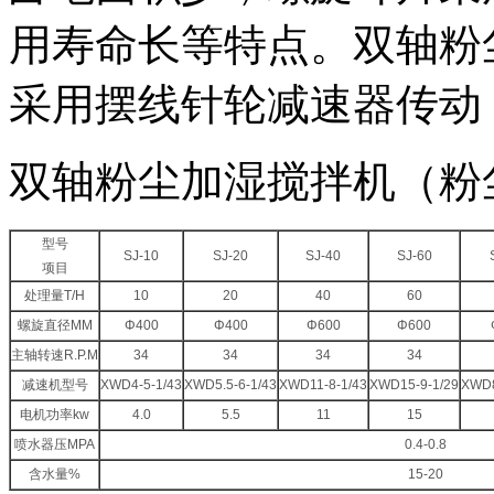
用寿命长等特点。双轴粉
采用摆线针轮减速器传动
双轴粉尘加湿搅拌机（粉
型号
SJ-10
SJ-20
SJ-40
SJ-60
项目
处理量T/H
10
20
40
60
螺旋直径MM
Φ400
Φ400
Φ600
Φ600
主轴转速R.P.M
34
34
34
34
减速机型号
XWD4-5-1/43
XWD5.5-6-1/43
XWD11-8-1/43
XWD15-9-1/29
XWD8
电机功率kw
4.0
5.5
11
15
喷水器压MPA
0.4-0.8
含水量%
15-20